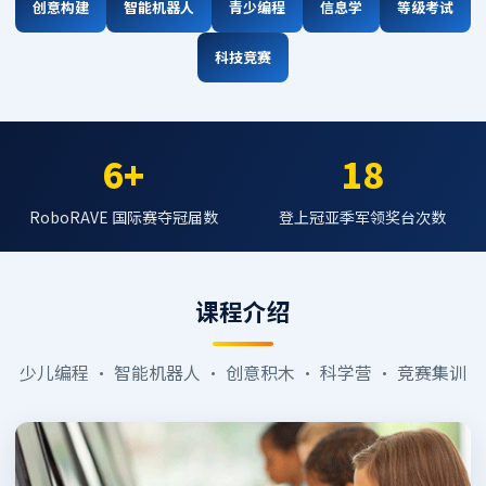
创意构建
智能机器人
青少编程
信息学
等级考试
科技竞赛
6+
18
RoboRAVE 国际赛夺冠届数
登上冠亚季军领奖台次数
课程介绍
少儿编程 · 智能机器人 · 创意积木 · 科学营 · 竞赛集训